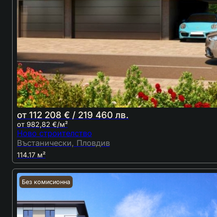
от 112 208 € / 219 460 лв.
от 982,82 €/м²
Ново строителство
Въстанически, Пловдив
114.17 м²
Без комисионна