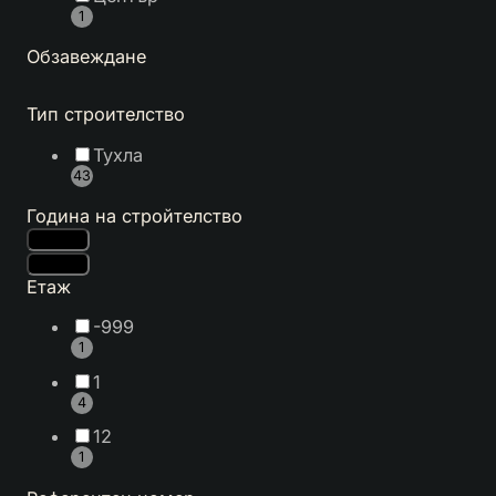
1
Обзавеждане
Тип строителство
Тухла
43
Година на стройтелство
Етаж
-999
1
1
4
12
1