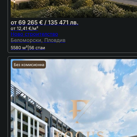
от 69 265 € / 135 471 лв.
от 12,41 €/м²
Ново строителство
Беломорски, Пловдив
5580 м²
|
56 стаи
Без комисионна