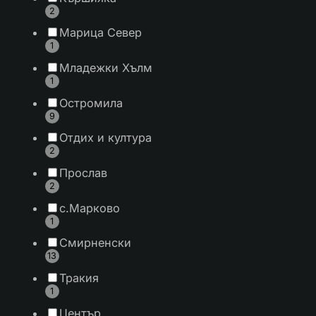
2
Марица Север
1
Младежки Хълм
1
Остромила
9
Отдих и култура
2
Прослав
2
с.Марково
1
Смирненски
13
Тракия
1
Център