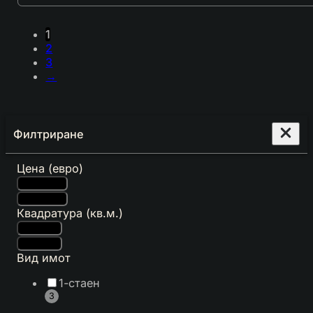
1
2
3
→
Филтриране
Цена (евро)
Квадратура (кв.м.)
Вид имот
1-стаен
3