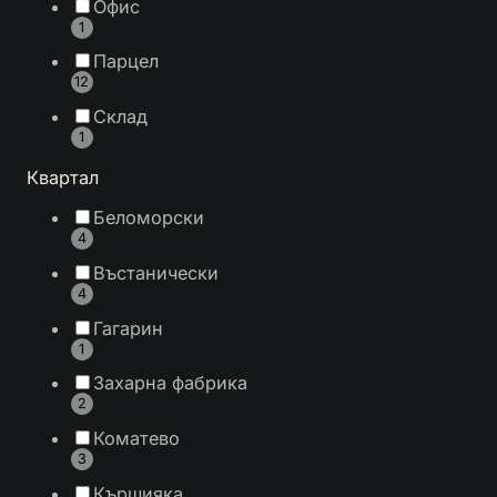
Офис
1
Парцел
12
Склад
1
Квартал
Беломорски
4
Въстанически
4
Гагарин
1
Захарна фабрика
2
Коматево
3
Кършияка