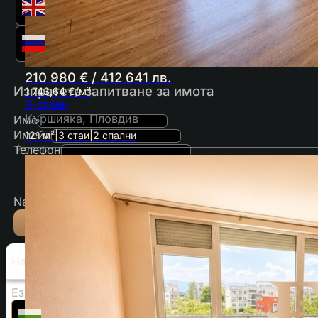
English
Русский
210 980 € / 412 641 лв.
Изпратете запитване за имота
1 743,64 €/м²
3-стаен
Кършияка, Пловдив
Име
Имейл
121 м²
|
3 стаи
|
2 спални
Телефон
Съгласявам се с правилата и условията
Name
Изпращане
Настройки
Език
Български