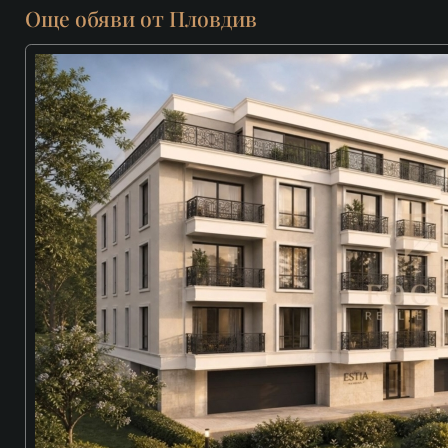
Още обяви от Пловдив