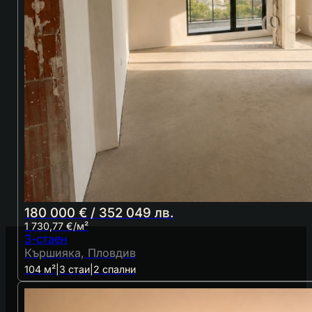
180 000 € / 352 049 лв.
1 730,77 €/м²
3-стаен
Кършияка, Пловдив
104 м²
|
3 стаи
|
2 спални