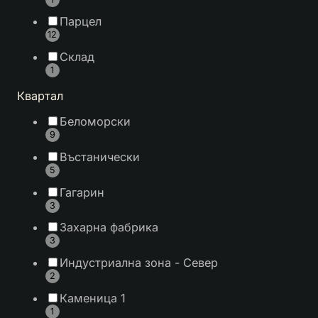
Парцел
12
Склад
1
Квартал
Беломорски
9
Въстанически
5
Гагарин
3
Захарна фабрика
3
Индустриална зона - Север
2
Каменица 1
1