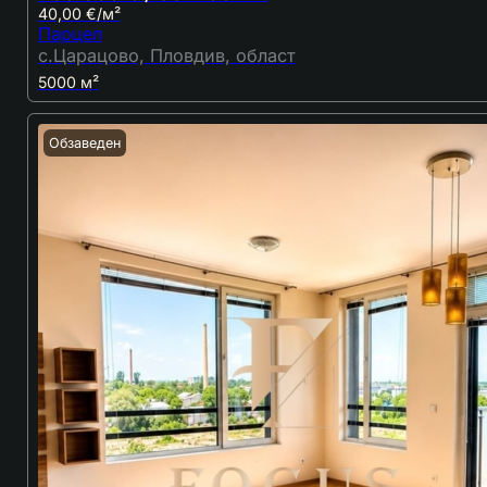
40,00 €/м²
Парцел
с.Царацово, Пловдив, област
5000 м²
Обзаведен