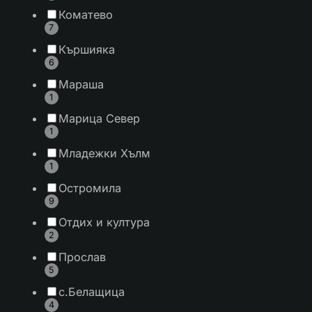
Коматево
7
Кършияка
6
Мараша
1
Марица Север
1
Младежки Хълм
1
Остромила
9
Отдих и култура
2
Прослав
5
с.Белащица
4