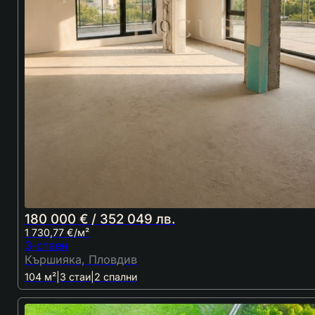
180 000 € / 352 049 лв.
1 730,77 €/м²
3-стаен
Кършияка, Пловдив
104 м²
|
3 стаи
|
2 спални