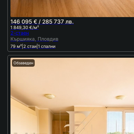
146 095 € / 285 737 лв.
1 849,30 €/м²
2-стаен
Кършияка, Пловдив
79 м²
|
2 стаи
|
1 спални
Обзаведен