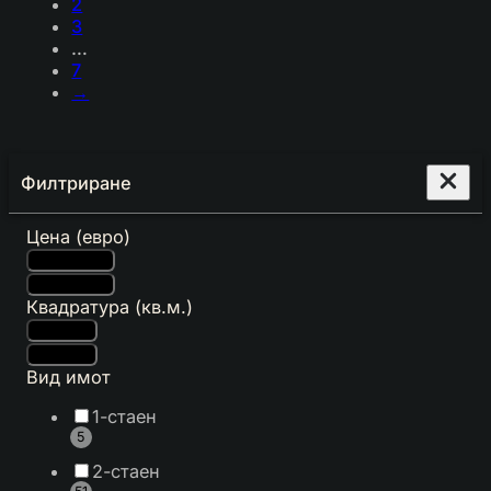
2
3
…
7
→
Филтриране
Цена (евро)
Квадратура (кв.м.)
Вид имот
1-стаен
5
2-стаен