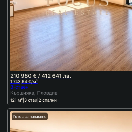
210 980 € / 412 641 лв.
1 743,64 €/м²
3-стаен
Кършияка, Пловдив
121 м²
|
3 стаи
|
2 спални
Готов за нанасяне