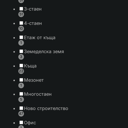
51
3-стаен
51
4-стаен
10
Етаж от къща
1
Земеделска земя
3
Къща
22
Мезонет
1
Многостаен
5
Ново строителство
47
Офис
1