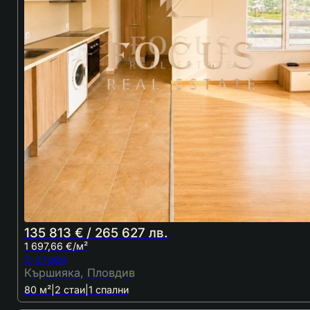
135 813 € / 265 627 лв.
1 697,66 €/м²
2-стаен
Кършияка, Пловдив
80 м²
|
2 стаи
|
1 спални