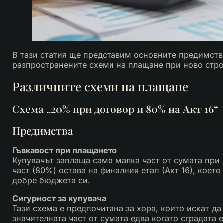
В тази статия ще представим основните предимства
разпространените схеми на плащане при ново стро
Различните схеми на плащане
Схема „20% при договор и 80% на Акт 16“
Предимства
Гъвкавост при плащането
Купувачът заплаща само малка част от сумата при 
част (80%) остава на финалния етап (Акт 16), коет
добре бюджета си.
Сигурност за купувача
Тази схема е предпочитана за хора, които искат д
значителната част от сумата едва когато сградата е