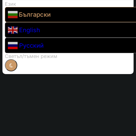
Език
Български
English
Русский
Светъл/тъмен режим