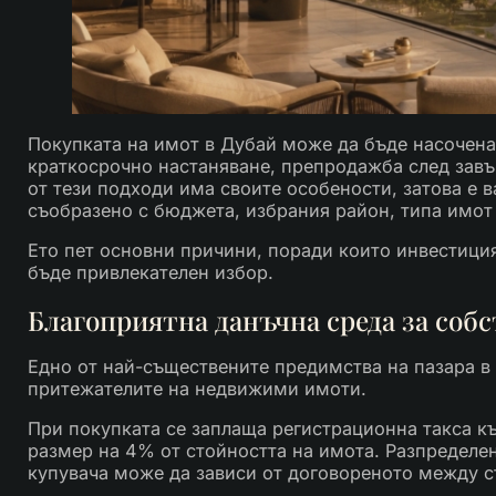
Покупката на имот в Дубай може да бъде насочена
краткосрочно настаняване, препродажба след завъ
от тези подходи има своите особености, затова е
съобразено с бюджета, избрания район, типа имот
Ето пет основни причини, поради които инвестиц
бъде привлекателен избор.
Благоприятна данъчна среда за соб
Едно от най-съществените предимства на пазара в
притежателите на недвижими имоти.
При покупката се заплаща регистрационна такса 
размер на 4% от стойността на имота. Разпределе
купувача може да зависи от договореното между с