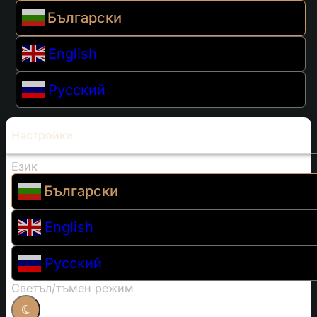
Български
English
Русский
Настройки
Език
Български
English
Русский
Светъл/тъмен режим