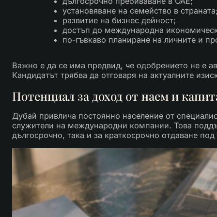
дългосрочно пребиваване в ОАЕ;
установяване на семейство в страната
развитие на бизнес дейност;
достъп до международна икономическ
по-гъвкаво планиране на личните и п
Важно е да се има предвид, че одобрението не е а
Кандидатът трябва да отговаря на актуалните изис
Потенциал за доход от наем и капит
Дубай привлича постоянно население от специалис
служители на международни компании. Това поддъ
дългосрочно, така и за краткосрочно отдаване под